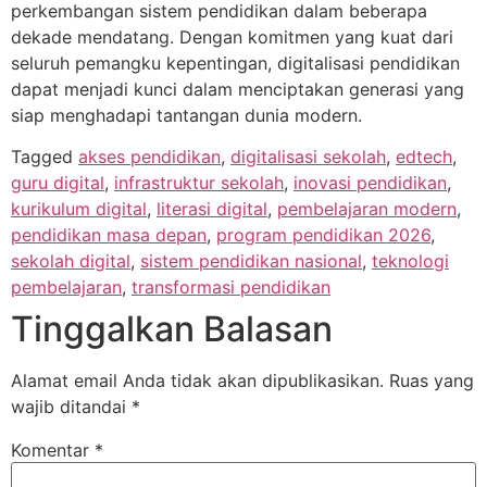
perkembangan sistem pendidikan dalam beberapa
dekade mendatang. Dengan komitmen yang kuat dari
seluruh pemangku kepentingan, digitalisasi pendidikan
dapat menjadi kunci dalam menciptakan generasi yang
siap menghadapi tantangan dunia modern.
Tagged
akses pendidikan
,
digitalisasi sekolah
,
edtech
,
guru digital
,
infrastruktur sekolah
,
inovasi pendidikan
,
kurikulum digital
,
literasi digital
,
pembelajaran modern
,
pendidikan masa depan
,
program pendidikan 2026
,
sekolah digital
,
sistem pendidikan nasional
,
teknologi
pembelajaran
,
transformasi pendidikan
Tinggalkan Balasan
Alamat email Anda tidak akan dipublikasikan.
Ruas yang
wajib ditandai
*
Komentar
*