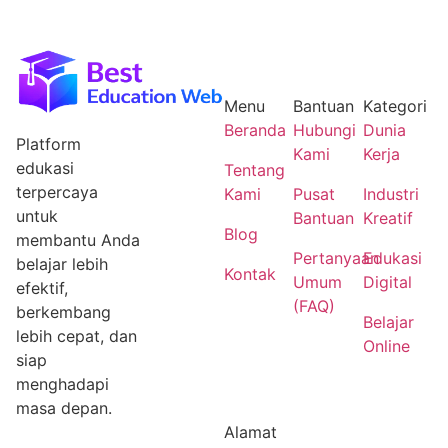
Menu
Bantuan
Kategori
Beranda
Hubungi
Dunia
Platform
Kami
Kerja
edukasi
Tentang
terpercaya
Kami
Pusat
Industri
untuk
Bantuan
Kreatif
Blog
membantu Anda
Pertanyaan
Edukasi
belajar lebih
Kontak
Umum
Digital
efektif,
(FAQ)
berkembang
Belajar
lebih cepat, dan
Online
siap
menghadapi
masa depan.
Alamat