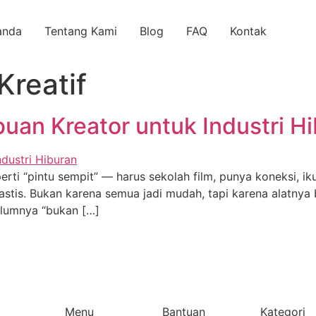
anda
Tentang Kami
Blog
FAQ
Kontak
Kreatif
ibuan Kreator untuk Industri H
eperti “pintu sempit” — harus sekolah film, punya koneksi, ik
rastis. Bukan karena semua jadi mudah, tapi karena alatny
elumnya “bukan […]
Menu
Bantuan
Kategori