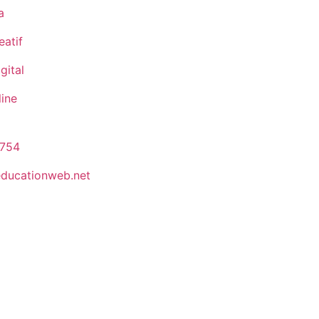
a
eatif
gital
line
 754
ducationweb.net