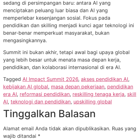
sedang di persimpangan baru: antara AI yang
menciptakan peluang luar biasa dan AI yang
memperlebar kesenjangan sosial. Fokus pada
pendidikan dan skilling menjadi kunci agar teknologi ini
benar-benar memperkuat masyarakat, bukan
mengasingkannya.
Summit ini bukan akhir, tetapi awal bagi upaya global
yang lebih besar untuk menata masa depan kerja,
pendidikan, dan kolaborasi internasional di era AI.
Tagged
AI Impact Summit 2026
,
akses pendidikan AI
,
kebijakan AI global
,
masa depan pekerjaan
,
pendidikan
era AI
,
reformasi pendidikan
,
reskilling tenaga kerja
,
skill
AI
,
teknologi dan pendidikan
,
upskilling global
Tinggalkan Balasan
Alamat email Anda tidak akan dipublikasikan.
Ruas yang
wajib ditandai
*