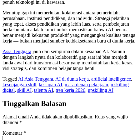
penuh teknologi ini di kawasan.
Menutup gap ini memerlukan kolaborasi antara pemerintah,
perusahaan, institusi pendidikan, dan individu. Strategi pelatihan
yang tepat, akses pendidikan yang lebih luas, serta pembelajaran
berkelanjutan adalah kunci untuk memastikan bahwa AI benar-
benar menjadi kekuatan produktif yang mengangkat kualitas tenaga
kerja — bukan menjadi sumber ketidaksetaraan baru di dunia kerja.
Asia Tenggara
jauh dari sempurna dalam kesiapan AI. Namun
dengan langkah nyata dan kolaboratif, gap saat ini bisa menjadi
tanda awal dari transformasi besar yang membutuhkan kerja keras,
visi strategis, dan komitmen belajar tanpa henti.
Tagged
AI Asia Tenggara
,
AI di dunia kerja
,
artificial intelligence
,
kesenjangan skill
,
kesiapan AI
,
masa depan pekerjaan
,
reskilling
digital
,
skill AI
,
talenta AI
,
tren kerja 2026
,
upskilling AI
Tinggalkan Balasan
Alamat email Anda tidak akan dipublikasikan.
Ruas yang wajib
ditandai
*
Komentar
*