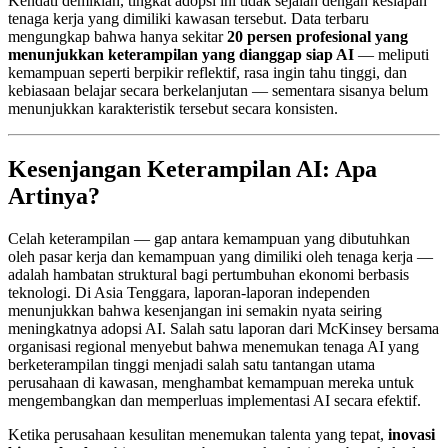
Kendati demikian, tingkat adopsi ini tidak sejalan dengan kesiapan
tenaga kerja yang dimiliki kawasan tersebut. Data terbaru
mengungkap bahwa hanya sekitar
20 persen profesional yang
menunjukkan keterampilan yang dianggap siap AI
— meliputi
kemampuan seperti berpikir reflektif, rasa ingin tahu tinggi, dan
kebiasaan belajar secara berkelanjutan — sementara sisanya belum
menunjukkan karakteristik tersebut secara konsisten.
Kesenjangan Keterampilan AI: Apa
Artinya?
Celah keterampilan — gap antara kemampuan yang dibutuhkan
oleh pasar kerja dan kemampuan yang dimiliki oleh tenaga kerja —
adalah hambatan struktural bagi pertumbuhan ekonomi berbasis
teknologi. Di Asia Tenggara, laporan-laporan independen
menunjukkan bahwa kesenjangan ini semakin nyata seiring
meningkatnya adopsi AI. Salah satu laporan dari McKinsey bersama
organisasi regional menyebut bahwa menemukan tenaga AI yang
berketerampilan tinggi menjadi salah satu tantangan utama
perusahaan di kawasan, menghambat kemampuan mereka untuk
mengembangkan dan memperluas implementasi AI secara efektif.
Ketika perusahaan kesulitan menemukan talenta yang tepat,
inovasi