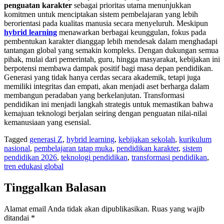
penguatan karakter
sebagai prioritas utama menunjukkan
komitmen untuk menciptakan sistem pembelajaran yang lebih
berorientasi pada kualitas manusia secara menyeluruh. Meskipun
hybrid learning
menawarkan berbagai keunggulan, fokus pada
pembentukan karakter dianggap lebih mendesak dalam menghadapi
tantangan global yang semakin kompleks. Dengan dukungan semua
pihak, mulai dari pemerintah, guru, hingga masyarakat, kebijakan ini
berpotensi membawa dampak positif bagi masa depan pendidikan.
Generasi yang tidak hanya cerdas secara akademik, tetapi juga
memiliki integritas dan empati, akan menjadi aset berharga dalam
membangun peradaban yang berkelanjutan. Transformasi
pendidikan ini menjadi langkah strategis untuk memastikan bahwa
kemajuan teknologi berjalan seiring dengan penguatan nilai-nilai
kemanusiaan yang esensial.
Tagged
generasi Z
,
hybrid learning
,
kebijakan sekolah
,
kurikulum
nasional
,
pembelajaran tatap muka
,
pendidikan karakter
,
sistem
pendidikan 2026
,
teknologi pendidikan
,
transformasi pendidikan
,
tren edukasi global
Tinggalkan Balasan
Alamat email Anda tidak akan dipublikasikan.
Ruas yang wajib
ditandai
*