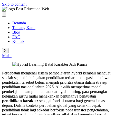
Skip to content
Beranda
Tentang Kami
Blog
FAQ
Kontak
X
Mulai
Perdebatan mengenai sistem pembelajaran hybrid kembali mencuat
setelah sejumlah kebijakan pendidikan terbaru menegaskan bahwa
pendekatan tersebut belum menjadi prioritas utama dalam strategi
pendidikan nasional tahun 2026. Alih-alih memperluas model
pembelajaran campuran antara daring dan luring, para pemangku
kebijakan justru mulai menekankan pentingnya penguatan
pendidikan karakter
sebagai fondasi utama bagi generasi masa
depan. Dalam konteks perubahan global yang semakin cepat,
pendidikan tidak lagi sekadar berfokus pada transfer pengetahuan,
tetapi juga pada pembentukan sikap, nilai, dan kompetensi sosial