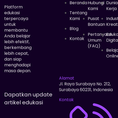
Beranda
Hubungi
Dunia
Platform
Kami
Kerja
edukasi
Tentang
terpercaya
Kami
Pusat
Indust
untuk
Bantuan
Kreat
Blog
membantu
Pertanyaan
Eduka
Anda belajar
Kontak
Umum
Digita
lebih efektif,
(FAQ)
berkembang
Belaj
lebih cepat,
Onlin
dan siap
menghadapi
masa depan.
Alamat
Jl. Raya Surabaya No. 212,
Surabaya 60231, Indonesia
Dapatkan update
Kontak
artikel edukasi