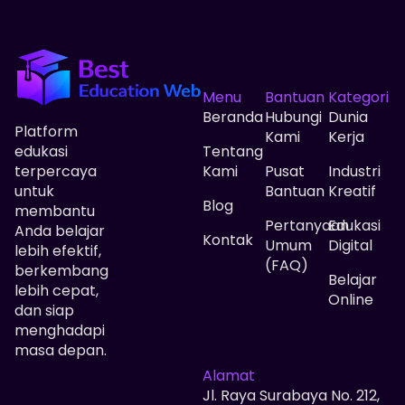
Menu
Bantuan
Kategori
Beranda
Hubungi
Dunia
Platform
Kami
Kerja
edukasi
Tentang
terpercaya
Kami
Pusat
Industri
untuk
Bantuan
Kreatif
Blog
membantu
Pertanyaan
Edukasi
Anda belajar
Kontak
Umum
Digital
lebih efektif,
(FAQ)
berkembang
Belajar
lebih cepat,
Online
dan siap
menghadapi
masa depan.
Alamat
Jl. Raya Surabaya No. 212,