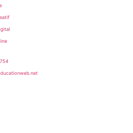
a
eatif
gital
line
 754
ducationweb.net