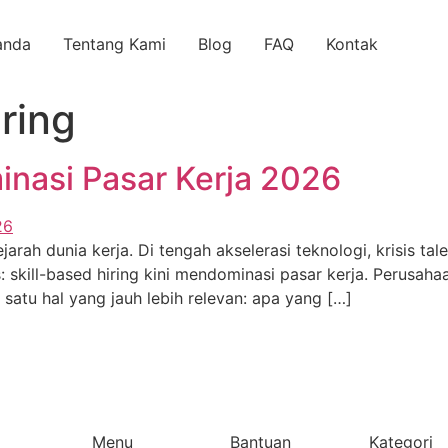
anda
Tentang Kami
Blog
FAQ
Kontak
iring
inasi Pasar Kerja 2026
ah dunia kerja. Di tengah akselerasi teknologi, krisis tal
: skill-based hiring kini mendominasi pasar kerja. Perusaha
 satu hal yang jauh lebih relevan: apa yang […]
Menu
Bantuan
Kategori