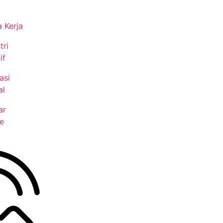
 Kerja
tri
if
asi
al
ar
e