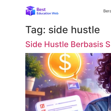
Ber
Tag:
side hustle
Side Hustle Berbasis S