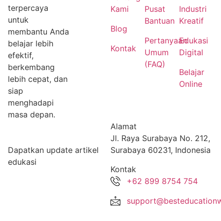
terpercaya
Kami
Pusat
Industri
untuk
Bantuan
Kreatif
Blog
membantu Anda
Pertanyaan
Edukasi
belajar lebih
Kontak
Umum
Digital
efektif,
(FAQ)
berkembang
Belajar
lebih cepat, dan
Online
siap
menghadapi
masa depan.
Alamat
Jl. Raya Surabaya No. 212,
Dapatkan update artikel
Surabaya 60231, Indonesia
edukasi
Kontak
+62 899 8754 754
support@besteducationw