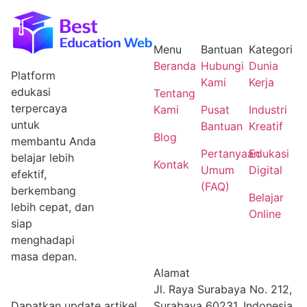
Menu
Bantuan
Kategori
Beranda
Hubungi
Dunia
Platform
Kami
Kerja
edukasi
Tentang
terpercaya
Kami
Pusat
Industri
untuk
Bantuan
Kreatif
Blog
membantu Anda
Pertanyaan
Edukasi
belajar lebih
Kontak
Umum
Digital
efektif,
(FAQ)
berkembang
Belajar
lebih cepat, dan
Online
siap
menghadapi
masa depan.
Alamat
Jl. Raya Surabaya No. 212,
Dapatkan update artikel
Surabaya 60231, Indonesia