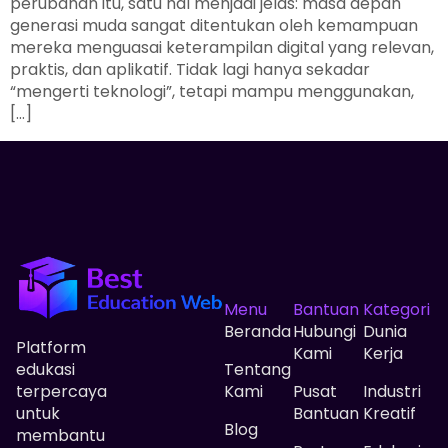
perubahan itu, satu hal menjadi jelas: masa depan
generasi muda sangat ditentukan oleh kemampuan
mereka menguasai keterampilan digital yang relevan,
praktis, dan aplikatif. Tidak lagi hanya sekadar
“mengerti teknologi”, tetapi mampu menggunakan,
[…]
Menu
Bantuan
Kategori
Beranda
Hubungi
Dunia
Platform
Kami
Kerja
edukasi
Tentang
terpercaya
Kami
Pusat
Industri
untuk
Bantuan
Kreatif
Blog
membantu