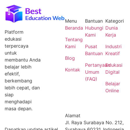
Menu
Bantuan
Kategori
Beranda
Hubungi
Dunia
Platform
Kami
Kerja
edukasi
Tentang
terpercaya
Kami
Pusat
Industri
untuk
Bantuan
Kreatif
Blog
membantu Anda
Pertanyaan
Edukasi
belajar lebih
Kontak
Umum
Digital
efektif,
(FAQ)
berkembang
Belajar
lebih cepat, dan
Online
siap
menghadapi
masa depan.
Alamat
Jl. Raya Surabaya No. 212,
Dapatkan update artikel
Surabaya 60231, Indonesia