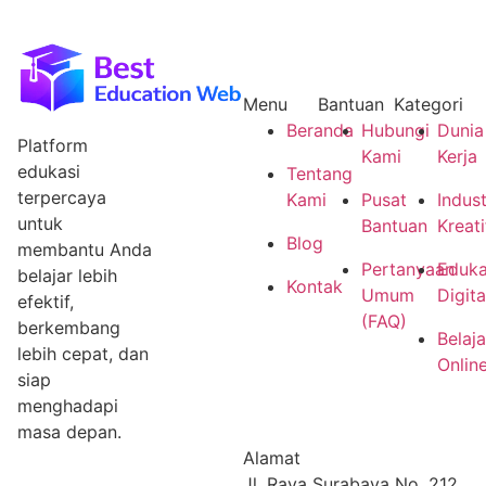
Menu
Bantuan
Kategori
Beranda
Hubungi
Dunia
Platform
Kami
Kerja
edukasi
Tentang
terpercaya
Kami
Pusat
Indust
untuk
Bantuan
Kreati
Blog
membantu Anda
Pertanyaan
Eduka
belajar lebih
Kontak
Umum
Digita
efektif,
(FAQ)
berkembang
Belaja
lebih cepat, dan
Onlin
siap
menghadapi
masa depan.
Alamat
Jl. Raya Surabaya No. 212,