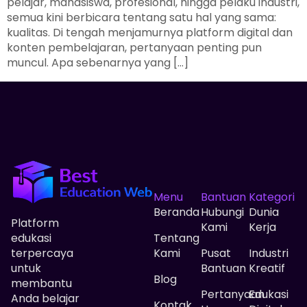
pelajar, mahasiswa, profesional, hingga pelaku industri,
semua kini berbicara tentang satu hal yang sama:
kualitas. Di tengah menjamurnya platform digital dan
konten pembelajaran, pertanyaan penting pun
muncul. Apa sebenarnya yang […]
Menu
Bantuan
Kategori
Beranda
Hubungi
Dunia
Platform
Kami
Kerja
edukasi
Tentang
terpercaya
Kami
Pusat
Industri
untuk
Bantuan
Kreatif
Blog
membantu
Pertanyaan
Edukasi
Anda belajar
Kontak