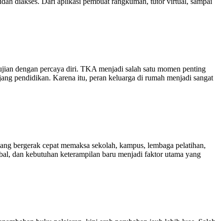
dah diakses. Dari aplikasi pembuat rangkuman, tutor virtual, sampai
ian dengan percaya diri. TKA menjadi salah satu momen penting
jang pendidikan. Karena itu, peran keluarga di rumah menjadi sangat
yang bergerak cepat memaksa sekolah, kampus, lembaga pelatihan,
obal, dan kebutuhan keterampilan baru menjadi faktor utama yang