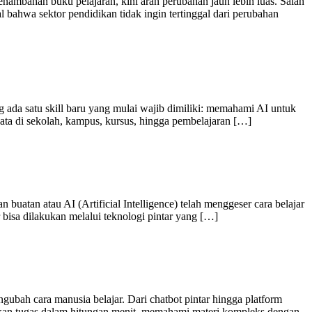
nambahan buku pelajaran, kini arah perubahan jauh lebih luas. Salah
al bahwa sektor pendidikan tidak ingin tertinggal dari perubahan
g ada satu skill baru yang mulai wajib dimiliki: memahami AI untuk
nyata di sekolah, kampus, kursus, hingga pembelajaran […]
buatan atau AI (Artificial Intelligence) telah menggeser cara belajar
ar bisa dilakukan melalui teknologi pintar yang […]
gubah cara manusia belajar. Dari chatbot pintar hingga platform
kan tugas dalam hitungan menit, memahami materi kompleks dengan