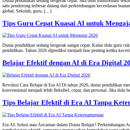
Dunia pendidikan sedang bergerak cepat. Jika dulu transformasi seko
satu pendorong terbesar datang dari perkembangan kecerdasan buatan at
global. Sekolah, guru, […]
Tips Guru Cepat Kuasai AI untuk Mengaj
Dunia pendidikan sedang bergerak sangat cepat. Kalau dulu guru cuku
pendidikan. Tahun 2026 diprediksi menjadi fase penting ketika kecerd
Belajar Efektif dengan AI di Era Digital 2
Revolusi Cara Belajar di Era AI Di tahun 2026, dunia pendidikan meng
konvensional menjadi lebih fleksibel, cepat, dan personal. Jika dulu b
Tips Belajar Efektif di Era AI Tanpa Ket
Era AI: Solusi atau Ancaman dalam Dunia Belajar? Perkembangan Artif
pembelajaran adaptif, semuanya menawarkan kemudahan yang sebelum