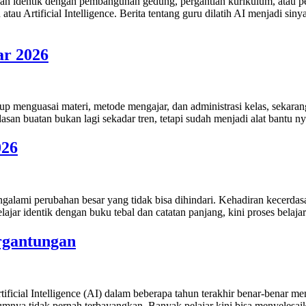
lah identik dengan pembangunan gedung, pergantian kurikulum, atau pe
au Artificial Intelligence. Berita tentang guru dilatih AI menjadi siny
ar 2026
p menguasai materi, metode mengajar, dan administrasi kelas, sekaran
asan buatan bukan lagi sekadar tren, tetapi sudah menjadi alat bantu 
026
alami perubahan besar yang tidak bisa dihindari. Kehadiran kecerdasan 
elajar identik dengan buku tebal dan catatan panjang, kini proses belaj
ergantungan
icial Intelligence (AI) dalam beberapa tahun terakhir benar-benar men
nya tidak pernah terbayangkan. Banyak pelajar kini bisa menyelesai