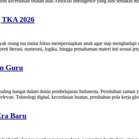
n kecerdasan buatan atau Artificial Intelligence yang kini semakin mu
g TKA 2026
 orang tua mulai fokus mempersiapkan anak agar siap menghadapi uj
 literasi, numerasi, logika, hingga pemahaman materi inti sesuai jen
an Guru
 paling hangat dalam dunia pembelajaran Indonesia. Perubahan zaman 
elevan. Teknologi digital, kecerdasan buatan, perubahan pola kerja gl
Era Baru